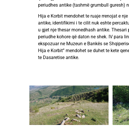
periudhes antike (tashmë grumbull guresh) n
Hija e Korbit mendohet te ruaje rrenojat e nje q
antike, identifikimi i te cilit nuk eshte percak
u gjet nje thesar monedhash antike. Thesari 
periudhe kohore që daton ne shek. IV para lindj
ekspozuar ne Muzeun e Bankës se Shqiperis
Hija e Korbit” mendohet se duhet te kete qen
te Dasaretise antike.