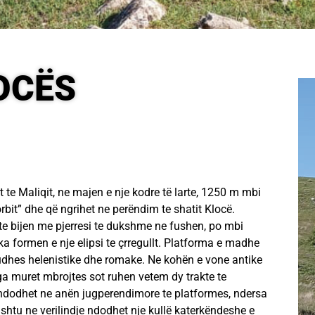
OCËS
t te Maliqit, ne majen e nje kodre të larte, 1250 m mbi
Korbit” dhe që ngrihet ne perëndim te shatit Klocë.
te bijen me pjerresi te dukshme ne fushen, po mbi
 ka formen e nje elipsi te çrregullt. Platforma e madhe
udhes helenistike dhe romake. Ne kohën e vone antike
ga muret mbrojtes sot ruhen vetem dy trakte te
, ndodhet ne anën jugperendimore te platformes, ndersa
hashtu ne verilindje ndodhet nje kullë katerkëndeshe e