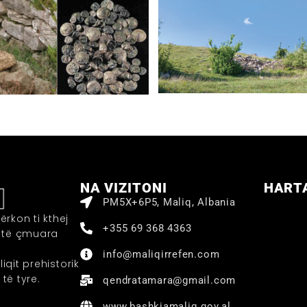
NA VIZITONI
HART
PM5X+6P5, Maliq, Albania
ërkon ti kthej
+355 69 368 4363
ë të çmuara
info@maliqirrefen.com
liqit prehistorik
 të tyre.
qendratamara@gmail.com
www.bashkiamaliq.gov.al