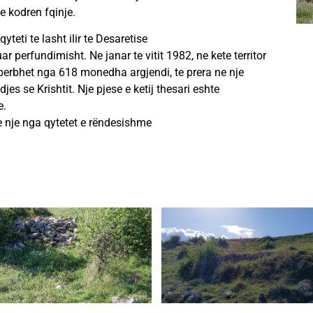
e kodren fqinje.
yteti te lasht ilir te Desaretise
tuar perfundimisht. Ne janar te vitit 1982, ne kete territor
perbhet nga 618 monedha argjendi, te prera ne nje
es se Krishtit. Nje pjese e ketij thesari eshte
e.
e nje nga qytetet e rëndesishme