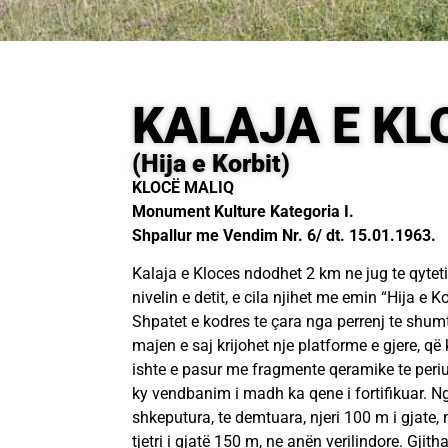
KALAJA E KL
(Hija e Korbit)
KLOCË MALIQ
Monument Kulture Kategoria I.
Shpallur me Vendim Nr. 6/ dt. 15.01.1963.
Kalaja e Kloces ndodhet 2 km ne jug te qyteti
nivelin e detit, e cila njihet me emin “Hija e 
Shpatet e kodres te çara nga perrenj te shum
majen e saj krijohet nje platforme e gjere, që
ishte e pasur me fragmente qeramike te peri
ky vendbanim i madh ka qene i fortifikuar. N
shkeputura, te demtuara, njeri 100 m i gjate
tjetri i gjatë 150 m, ne anën verilindore. Gjit