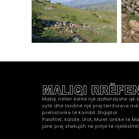
Maliqi rrëfen është një dallandyshe që k
sytë dhe lavdinë një prej territoreve m
prehistorike të Kombit Shqiptar.
Palafitet, Kalatë, Urat, Muret antike të Ma
janë prej shekujsh në pritje të rijetēsimit