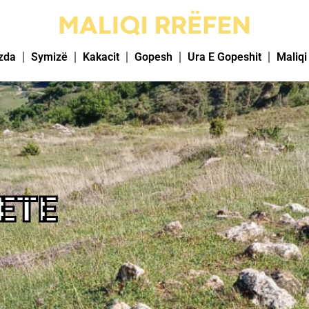
zda
Symizë
Kakacit
Gopesh
Ura E Gopeshit
Maliqi
ETE